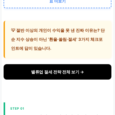
표 더보기
+9.2%
밸류업·방어주 순환매
개인
💡 절반 이상의 개인이 수익을 못 낸 진짜 이유는? 단
-2.3%
순 지수 상승이 아닌 ‘환율·쏠림·절세’ 3가지 체크포
단기 추격·레버리지 손실
인트에 답이 있습니다.
밸류업 절세 전략 전체 보기 →
STEP 01