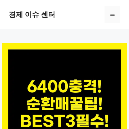
컨
텐
경제 이슈 센터
메
츠
로
뉴
건
너
뛰
기