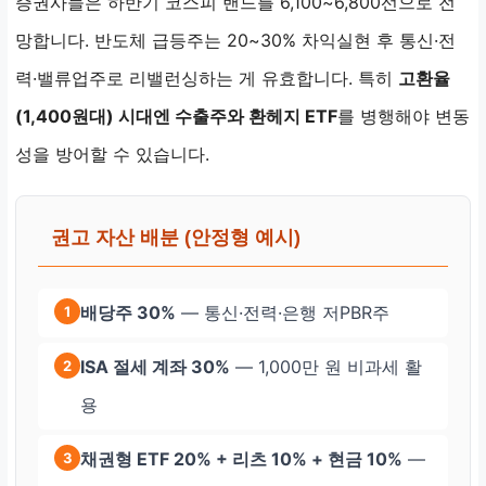
증권사들은 하반기 코스피 밴드를 6,100~6,800선으로 전
망합니다. 반도체 급등주는 20~30% 차익실현 후 통신·전
력·밸류업주로 리밸런싱하는 게 유효합니다. 특히
고환율
(1,400원대) 시대엔 수출주와 환헤지 ETF
를 병행해야 변동
성을 방어할 수 있습니다.
권고 자산 배분 (안정형 예시)
배당주 30%
— 통신·전력·은행 저PBR주
1
ISA 절세 계좌 30%
— 1,000만 원 비과세 활
2
용
채권형 ETF 20% + 리츠 10% + 현금 10%
—
3