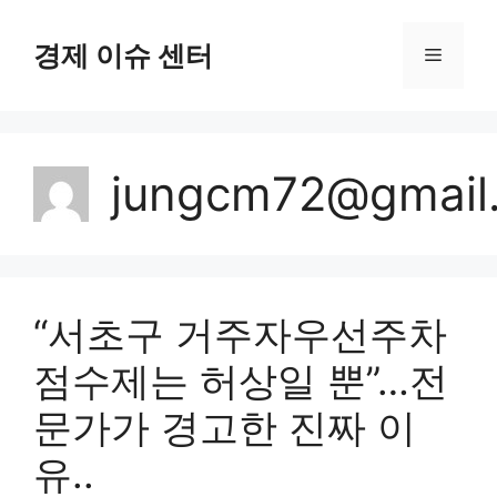
컨
텐
경제 이슈 센터
메
츠
로
뉴
건
너
jungcm72@gmail
뛰
기
“서초구 거주자우선주차
점수제는 허상일 뿐”…전
문가가 경고한 진짜 이
유..