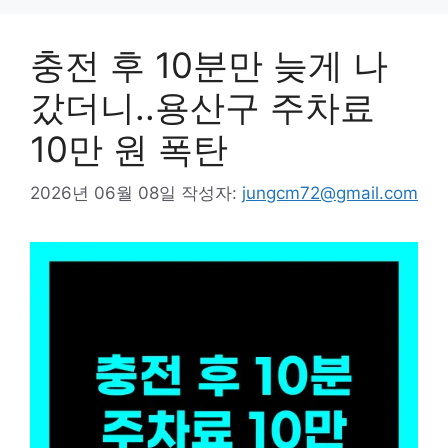
충전 후 10분만 늦게 나
갔더니..용산구 주차료
10만 원 폭탄
2026년 06월 08일
작성자:
jungcm72@gmail.com