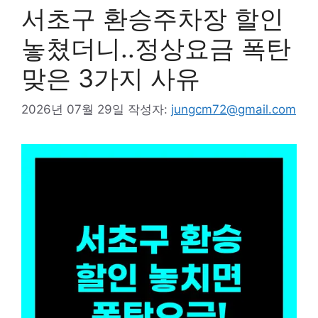
서초구 환승주차장 할인
놓쳤더니..정상요금 폭탄
맞은 3가지 사유
2026년 07월 29일
작성자:
jungcm72@gmail.com