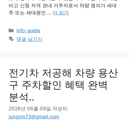
비고 신청 자격 관내 거주자로서 차량 명의가 세대
주 또는 세대원인 …
더 읽기
카
info-guide
테
댓글 남기기
고
리
전기차 저공해 차량 용산
구 주차할인 혜택 완벽
분석..
2026년 06월 09일
작성자:
jungcm72@gmail.com