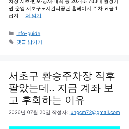
차장 서초·반포·양재·내곡 등 20개소 783대 월정기
권 운영 서초구도시관리공단 홈페이지 주차 요금 1
급지 …
더 읽기
카
info-guide
테
댓글 남기기
고
리
서초구 환승주차장 직후
팔았는데.. 지금 계좌 보
고 후회하는 이유
2026년 07월 20일
작성자:
jungcm72@gmail.com