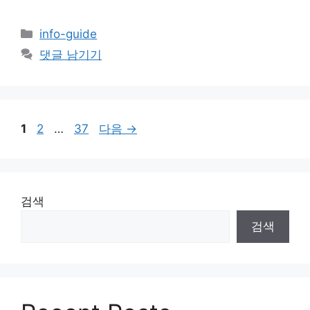
카
info-guide
테
댓글 남기기
고
리
페
페
페
1
2
…
37
다음
→
이
이
이
지
지
지
검색
검색