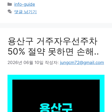
카
info-guide
테
댓글 남기기
고
리
용산구 거주자우선주차
50% 절약 못하면 손해..
2026년 06월 10일
작성자:
jungcm72@gmail.com