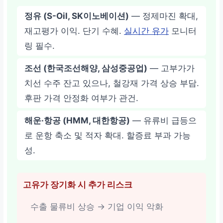
정유 (S-Oil, SK이노베이션)
— 정제마진 확대,
재고평가 이익. 단기 수혜.
실시간 유가
모니터
링 필수.
조선 (한국조선해양, 삼성중공업)
— 고부가가
치선 수주 잔고 있으나, 철강재 가격 상승 부담.
후판 가격 안정화 여부가 관건.
해운·항공 (HMM, 대한항공)
— 유류비 급등으
로 운항 축소 및 적자 확대. 할증료 부과 가능
성.
고유가 장기화 시 추가 리스크
수출 물류비 상승 → 기업 이익 악화