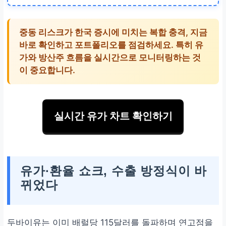
원/달러 1,450원 가능성, 외국
중동 리스크가 한국 증시에 미치는 복합 충격, 지금
인 이탈
바로 확인하고 포트폴리오를 점검하세요. 특히 유
가와 방산주 흐름을 실시간으로 모니터링하는 것
달러 ETF·예금 20% 이상 헤지
이 중요합니다.
외국인 자금 이탈
실시간 유가 차트 확인하기
코스피 2,300선 붕괴 가능성
현금 비중 20% 유지, 저가 매수
기회
유가·환율 쇼크, 수출 방정식이 바
뀌었다
두바이유는 이미 배럴당 115달러를 돌파하며 연고점을