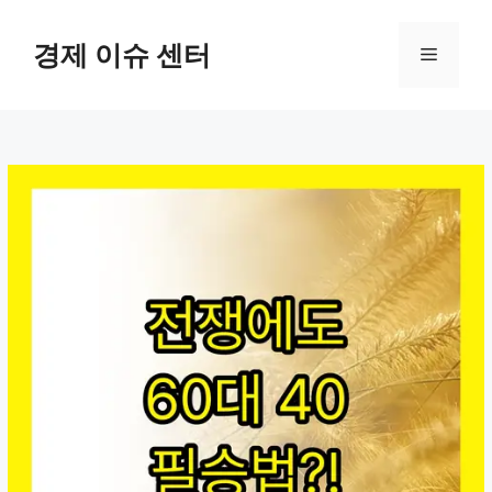
컨
텐
경제 이슈 센터
메
츠
로
뉴
건
너
뛰
기