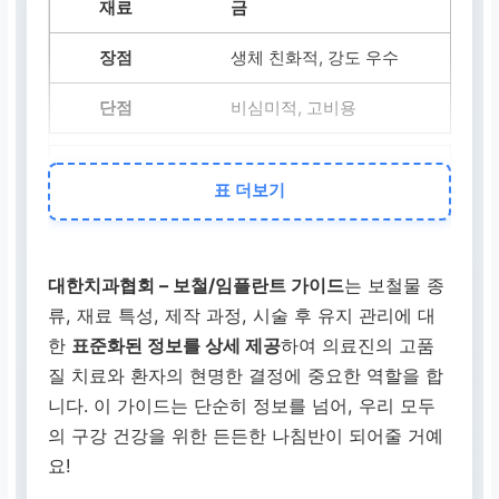
금
생체 친화적, 강도 우수
비심미적, 고비용
세라믹
표 더보기
매우 심미적
깨질 위험, 고비용
대한치과협회 – 보철/임플란트 가이드
는 보철물 종
류, 재료 특성, 제작 과정, 시술 후 유지 관리에 대
지르코니아
한
표준화된 정보를 상세 제공
하여 의료진의 고품
질 치료와 환자의 현명한 결정에 중요한 역할을 합
강도·심미성 우수
니다. 이 가이드는 단순히 정보를 넘어, 우리 모두
고비용, 복잡한 제작
의 구강 건강을 위한 든든한 나침반이 되어줄 거예
요!