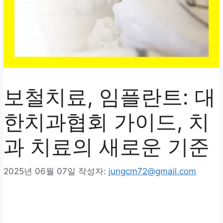
보철치료, 임플란트: 대
한치과협회 가이드, 치
과 치료의 새로운 기준
2025년 06월 07일
작성자:
jungcm72@gmail.com