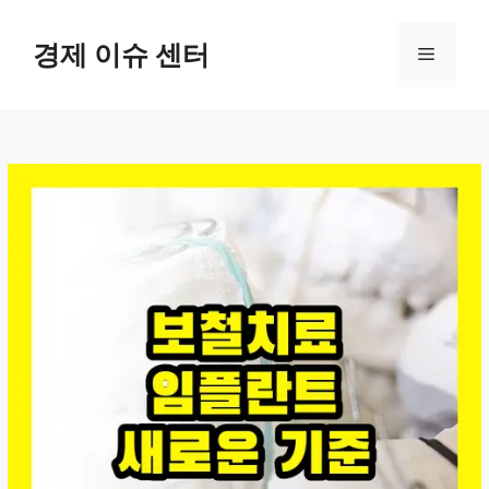
컨
텐
경제 이슈 센터
메
츠
로
뉴
건
너
뛰
기