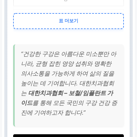
의료진
표 더보기
표준화된 진료 기준 제시,
전문성 강화, 최상의 결과
유도
“건강한 구강은 아름다운 미소뿐만 아
치과 의료 전체
니라, 균형 잡힌 영양 섭취와 명확한
의사소통을 가능하게 하여 삶의 질을
의료 서비스 질 향상, 안전
높이는 데 기여합니다. 대한치과협회
성 강화, 국민 구강 건강 증
진
는
대한치과협회 – 보철/임플란트 가
이드
를 통해 모든 국민의 구강 건강 증
진에 기여하고자 합니다.”