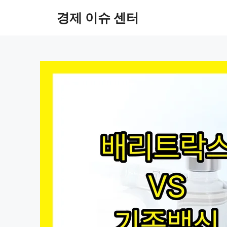
컨
경제 이슈 센터
텐
츠
로
건
너
뛰
기