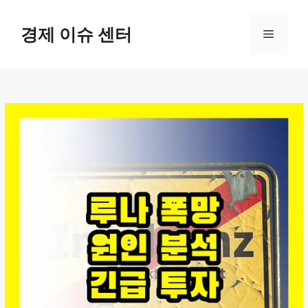
컨
텐
경제 이슈 센터
메
츠
로
뉴
건
너
뛰
기