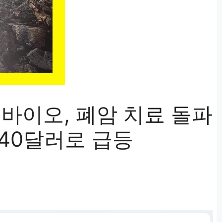
바이오, 폐암 치료 돌파
 40달러로 급등