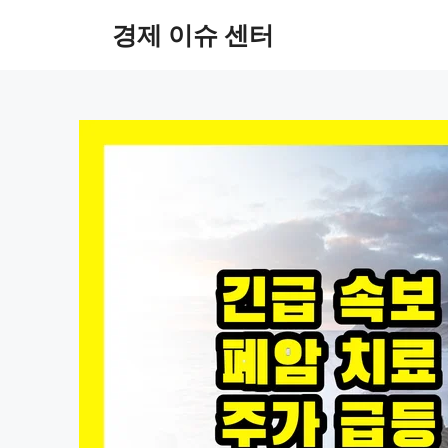
컨
경제 이슈 센터
텐
츠
로
건
너
뛰
기