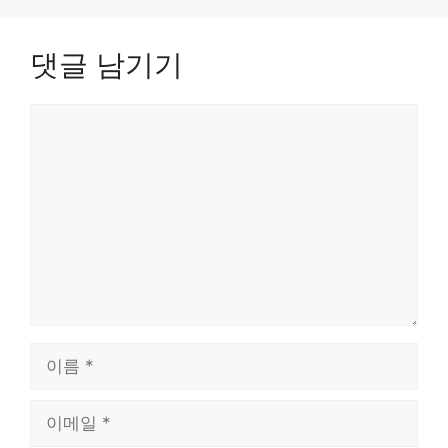
댓글 남기기
댓
글
이
름
이
메