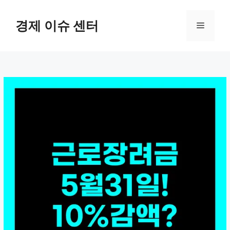
컨
텐
경제 이슈 센터
메
츠
로
뉴
건
너
뛰
기