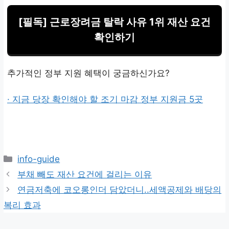
[필독] 근로장려금 탈락 사유 1위 재산 요건
확인하기
추가적인 정부 지원 혜택이 궁금하신가요?
· 지금 당장 확인해야 할 조기 마감 정부 지원금 5곳
카
info-guide
테
부채 빼도 재산 요건에 걸리는 이유
고
연금저축에 코오롱인더 담았더니..세액공제와 배당의
리
복리 효과