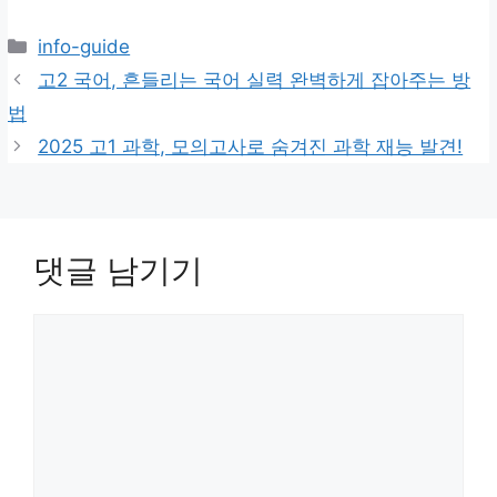
카
info-guide
테
고2 국어, 흔들리는 국어 실력 완벽하게 잡아주는 방
고
법
리
2025 고1 과학, 모의고사로 숨겨진 과학 재능 발견!
댓글 남기기
댓
글