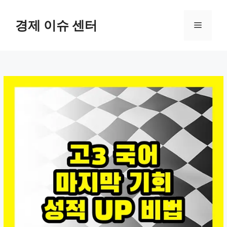
컨
텐
경제 이슈 센터
메
츠
로
뉴
건
너
뛰
기