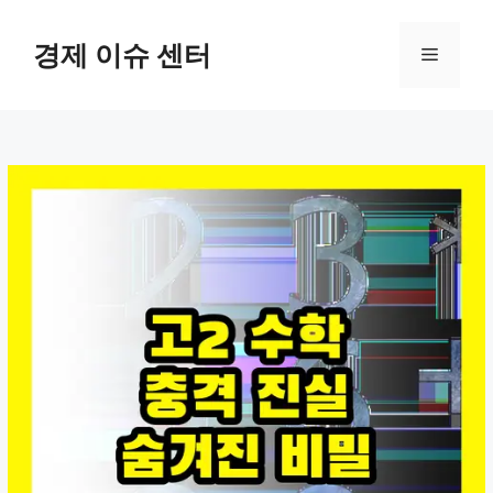
컨
텐
경제 이슈 센터
메
츠
로
뉴
건
너
뛰
기