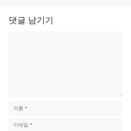
댓글 남기기
댓
글
이
름
이
메