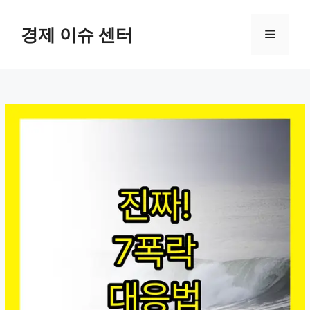
컨
텐
경제 이슈 센터
메
츠
로
뉴
건
너
뛰
기